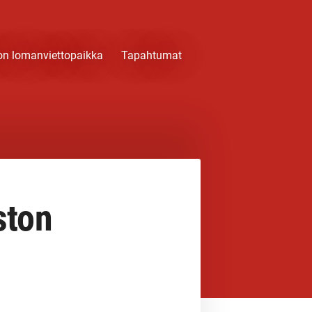
on lomanviettopaikka
Tapahtumat
ston