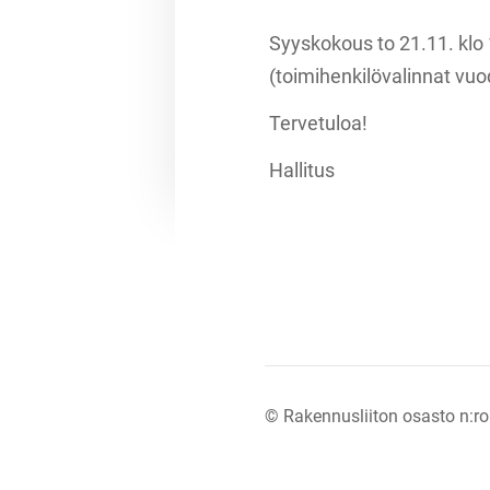
Syyskokous to 21.11. klo 
(toimihenkilövalinnat vuo
Tervetuloa!
Hallitus
©
Rakennusliiton osasto n:ro