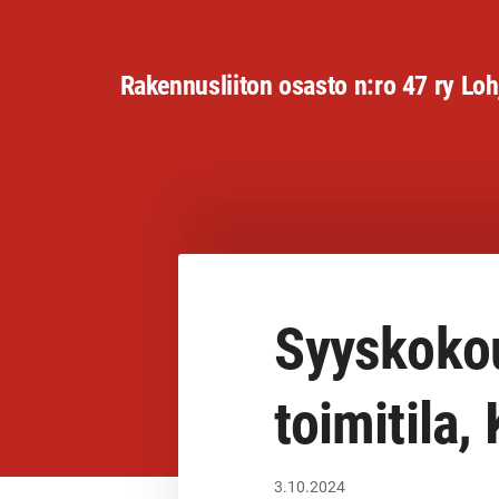
Siirry
sivun
Rakennusliiton osasto n:ro 47 ry Loh
sisältöön
Syyskokou
toimitila,
3.10.2024