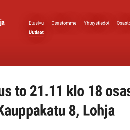
ja
Etusivu
Osastomme
Yhteystiedot
Osast
Uutiset
s to 21.11 klo 18 osa
 Kauppakatu 8, Lohja