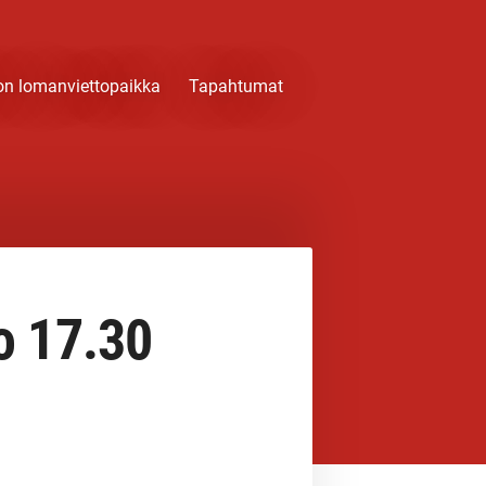
on lomanviettopaikka
Tapahtumat
o 17.30