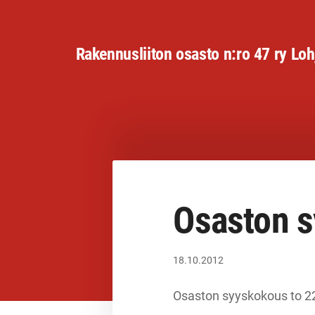
Siirry
sivun
Rakennusliiton osasto n:ro 47 ry Loh
sisältöön
Osaston s
18.10.2012
Osaston syyskokous to 22