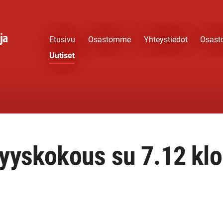
ja
Etusivu
Osastomme
Yhteystiedot
Osast
Uutiset
yyskokous su 7.12 klo