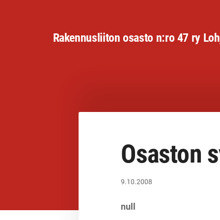
Siirry
sivun
Rakennusliiton osasto n:ro 47 ry Loh
sisältöön
Osaston s
9.10.2008
null