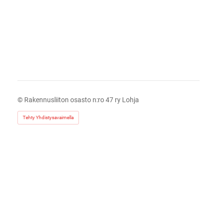
©
Rakennusliiton osasto n:ro 47 ry Lohja
Tehty Yhdistysavaimella