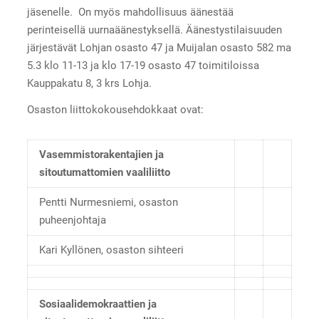
jäsenelle. On myös mahdollisuus äänestää
perinteisellä uurnaäänestyksellä. Äänestystilaisuuden
järjestävät Lohjan osasto 47 ja Muijalan osasto 582 ma
5.3 klo 11-13 ja klo 17-19 osasto 47 toimitiloissa
Kauppakatu 8, 3 krs Lohja.
Osaston liittokokousehdokkaat ovat:
Vasemmistorakentajien ja
sitoutumattomien vaaliliitto
Pentti Nurmesniemi, osaston
puheenjohtaja
Kari Kyllönen, osaston sihteeri
Sosiaalidemokraattien ja