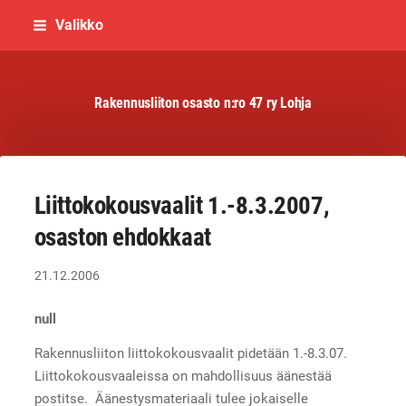
Siirry
Valikko
sivun
sisältöön
Rakennusliiton osasto n:ro 47 ry Lohja
Liittokokousvaalit 1.-8.3.2007,
osaston ehdokkaat
21.12.2006
null
Rakennusliiton liittokokousvaalit pidetään 1.-8.3.07.
Liittokokousvaaleissa on mahdollisuus äänestää
postitse. Äänestysmateriaali tulee jokaiselle