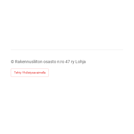
©
Rakennusliiton osasto n:ro 47 ry Lohja
Tehty Yhdistysavaimella