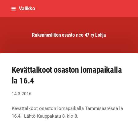
Siirry
Valikko
sivun
sisältöön
Rakennusliiton osasto n:ro 47 ry Lohja
Kevättalkoot osaston lomapaikalla
la 16.4
14.3.2016
Kevättalkoot osaston lomapaikalla Tammisaaressa la
16.4. Lähtö Kauppakatu 8, klo 8.