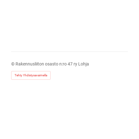
©
Rakennusliiton osasto n:ro 47 ry Lohja
Tehty Yhdistysavaimella