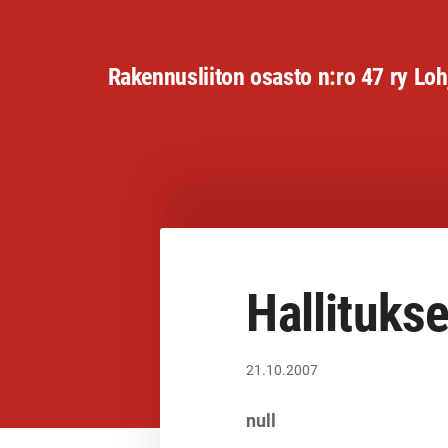
Siirry
sivun
Rakennusliiton osasto n:ro 47 ry Loh
sisältöön
Hallituks
21.10.2007
null