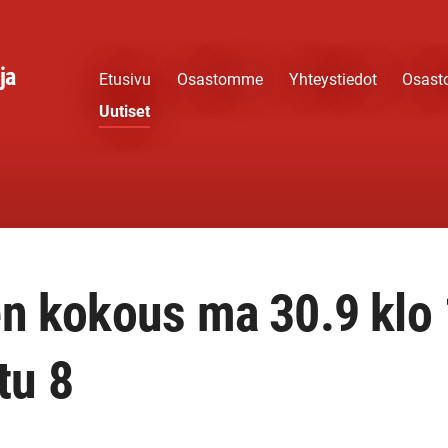
ja
Etusivu
Osastomme
Yhteystiedot
Osast
Uutiset
en kokous ma 30.9 klo
tu 8