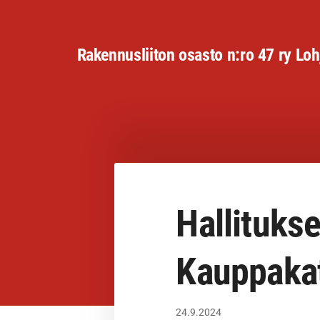
Siirry
sivun
Rakennusliiton osasto n:ro 47 ry Loh
sisältöön
Hallituks
Kauppaka
24.9.2024