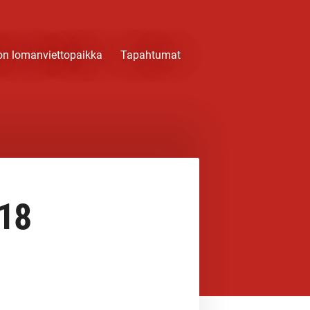
on lomanviettopaikka
Tapahtumat
 18